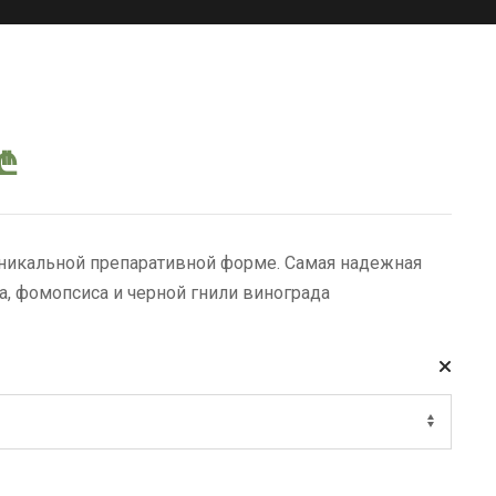
Диапазон
₾
цен:
никальной препаративной форме. Самая надежная
7.00 ₾
, фомопсиса и черной гнили винограда
–
70.00 ₾