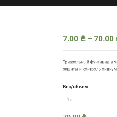
7.00
₾
–
70.00
Триазольный фунгицид в у
защиты и контроль оидиума
Вес/объем