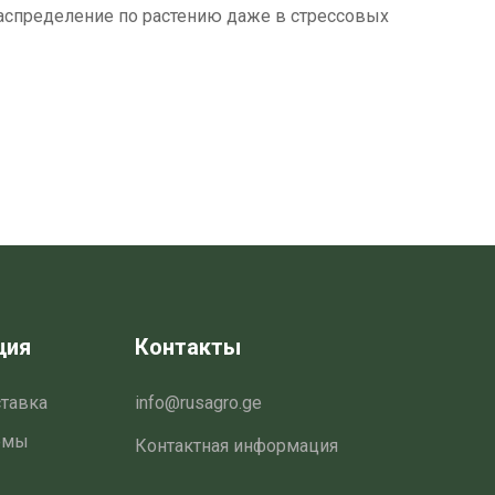
аспределение по растению даже в стрессовых
ция
Контакты
ставка
info@rusagro.ge
емы
Контактная информация