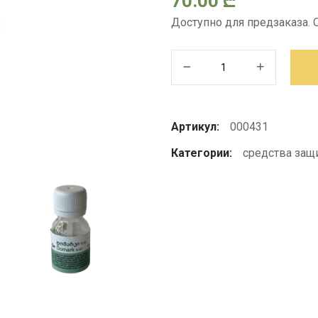
70.00
₾
Доступно для предзаказа.
Количество
товара
ДОМАРК,
МЭ
Артикул:
000431
Категории:
средства защ