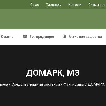
O нас
Партнеры
Новости
Схемы вне
Семена
Вся продукция
Активные вещества
ДОМАРК, МЭ
авная
/
Средства защиты растений
/
Фунгициды
/ ДОМАРК,