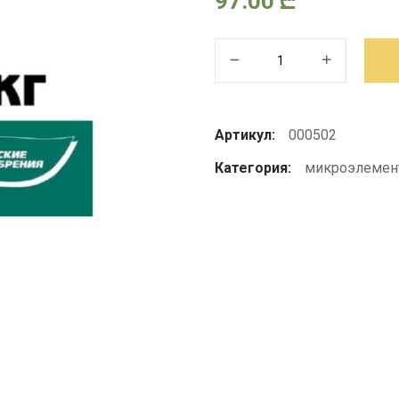
97.00
₾
Количество
товара
Аквамикс
Т
Артикул:
000502
(гранулированный)
Категория:
микроэлемен