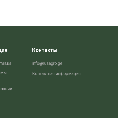
ция
Контакты
ставка
info@rusagro.ge
емы
Контактная информация
мпании