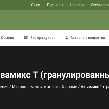
O нас
Партнеры
Новости
Схемы вне
Семена
Вся продукция
Активные вещества
вамикс Т (гранулированн
ения
/
Микроэлементы в хелатной форме
/ Аквамикс Т (г