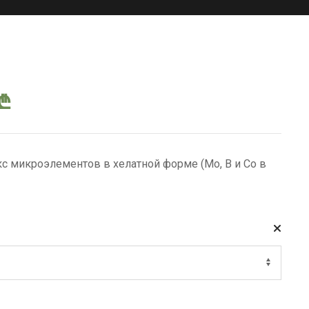
Диапазон
₾
цен:
 микроэлементов в хелатной форме (Мо, В и Со в
2.00 ₾
–
97.00 ₾