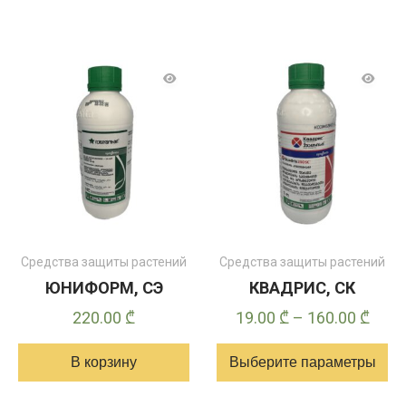
Средства защиты растений
Средства защиты растений
ЮНИФОРМ, СЭ
КВАДРИС, СК
Диап
220.00
₾
19.00
₾
–
160.00
₾
цен:
В корзину
Выберите параметры
19.0
–
Этот