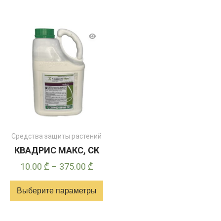
160.
товар
имеет
несколько
вариантов.
Опции
можно
выбрать
на
странице
товара
Средства защиты растений
КВАДРИС МАКС, СК
Диапазон
10.00
₾
–
375.00
₾
цен:
Выберите параметры
10.00 ₾
–
Этот
375.00 ₾