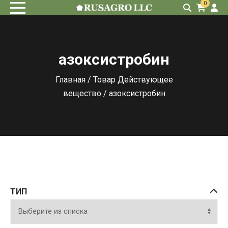
0
азоксистробин
Главная
/ Товар Действующее
вещество / азоксистробин
ТИП