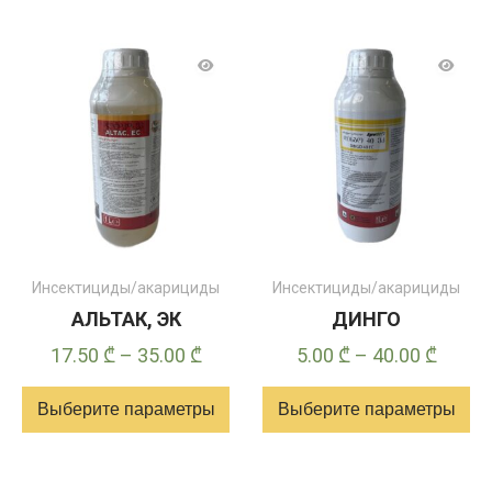
Инсектициды/акарициды
Инсектициды/акарициды
АЛЬТАК, ЭК
ДИНГО
Диапазон
Диапа
17.50
₾
–
35.00
₾
5.00
₾
–
40.00
₾
цен:
цен:
Выберите параметры
Выберите параметры
17.50 ₾
5.00 ₾
–
–
Этот
Этот
35.00 ₾
40.00 
товар
товар