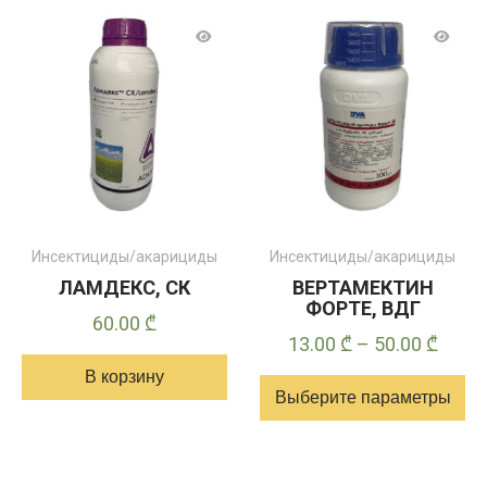
имеет
несколько
вариантов.
Опции
можно
выбрать
на
странице
товара
Инсектициды/акарициды
Инсектициды/акарициды
ЛАМДЕКС, СК
ВЕРТАМЕКТИН
ФОРТЕ, ВДГ
60.00
₾
Диап
13.00
₾
–
50.00
₾
цен:
В корзину
Выберите параметры
13.00
–
Этот
50.00
товар