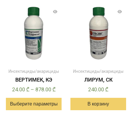
имеет
несколько
вариантов.
Опции
можно
выбрать
на
странице
товара
Инсектициды/акарициды
Инсектициды/акарициды
ВЕРТИМЕК, КЭ
ЛИРУМ, СК
Диапазон
24.00
₾
–
878.00
₾
240.00
₾
цен:
Выберите параметры
В корзину
24.00 ₾
–
Этот
878.00 ₾
товар