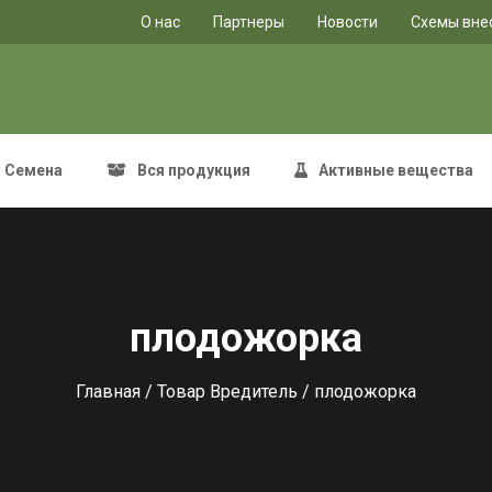
O нас
Партнеры
Новости
Схемы вне
Семена
Вся продукция
Активные вещества
плодожорка
Главная
/ Товар Вредитель / плодожорка