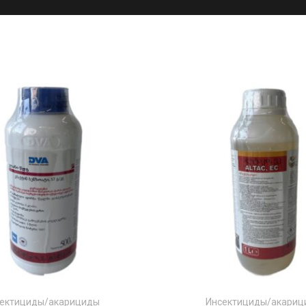
ектициды/акарициды
Инсектициды/акари