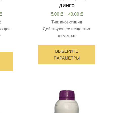
ДИНГО
Диапазон
Диапазон
₾
5.00
₾
–
40.00
₾
цен:
цен:
с:
Тип: инсектицид
17.50 ₾
5.00 ₾
ующее
Действующее вещество:
–
–
-
диметоат
35.00 ₾
40.00 ₾
Этот
Этот
товар
ВЫБЕРИТЕ
товар
имеет
ПАРАМЕТРЫ
имеет
несколь
несколько
варианто
вариантов.
Опции
Опции
можно
можно
выбрать
выбрать
на
на
странице
странице
товара