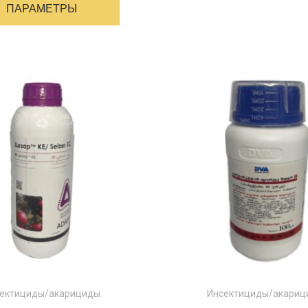
имеет
ПАРАМЕТРЫ
несколько
вариантов.
Опции
можно
выбрать
на
странице
товара
ектициды/акарициды
Инсектициды/акари