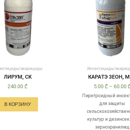
ектициды/акарициды
Инсектициды/акари
ЛИРУМ, СК
КАРАТЭ ЗЕОН, 
240.00
₾
5.00
₾
–
60.00
Пиретроидный инсек
для защиты
В КОРЗИНУ
сельскохозяйстве
культур и дезинсе
зернохранилищ