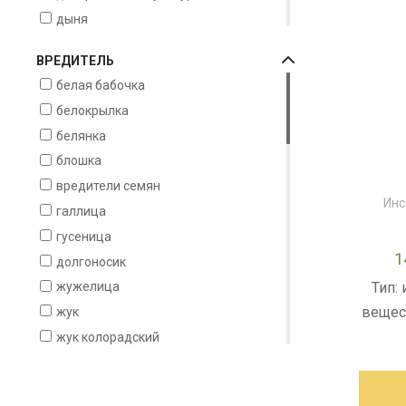
дыня
клевер
ВРЕДИТЕЛЬ
лук
белая бабочка
люпин
белокрылка
морковь
белянка
нут
блошка
овес
вредители семян
огурец
Инс
галлица
перец
гусеница
персик
1
долгоносик
рожь
Тип:
жужелица
роза
вещес
жук
слива
жук колорадский
табак
зерновка
томат
клещ
тритикале