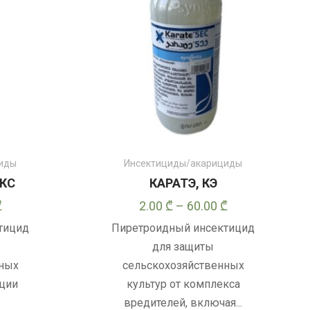
странице
товара
циды
Инсектициды/акарициды
МКС
КАРАТЭ, КЭ
Диапазон
Диапазон
₾
2.00
₾
–
60.00
₾
цен:
цен:
тицид
Пиретроидный инсектицид
5.00 ₾
2.00 ₾
для защиты
–
–
нных
сельскохозяйственных
60.00 ₾
60.00 ₾
кции
культур от комплекса
вредителей, включая...