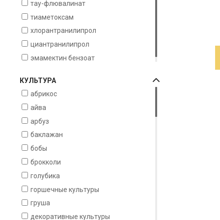
тау-флювалинат
тиаметоксам
хлорантранилипрол
циантранилипрол
эмамектин бензоат
КУЛЬТУРА
абрикос
айва
арбуз
баклажан
бобы
брокколи
голубика
горшечные культуры
груша
декоративные культуры