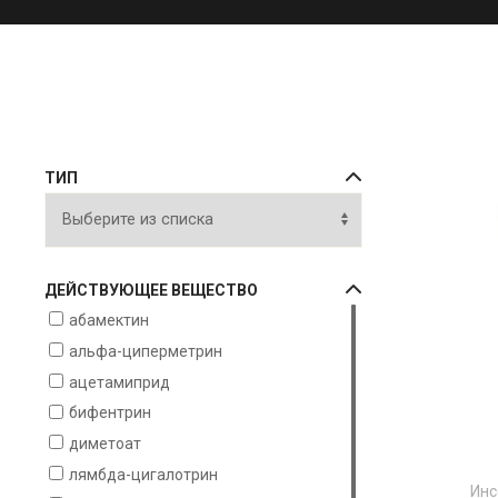
ТИП
ДЕЙСТВУЮЩЕЕ ВЕЩЕСТВО
абамектин
альфа-циперметрин
ацетамиприд
бифентрин
диметоат
лямбда-цигалотрин
Инс