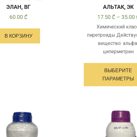
ЭЛАН, ВГ
АЛЬТАК, ЭК
60.00
₾
17.50
₾
–
35.00
Химический клас
пиретроиды Действ
В КОРЗИНУ
вещество: альфа
циперметрин
ВЫБЕРИТЕ
ПАРАМЕТРЫ