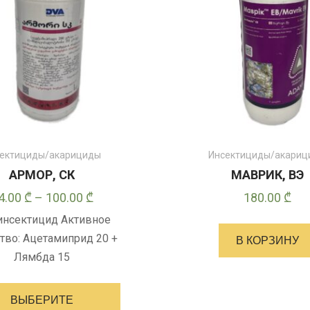
ектициды/акарициды
Инсектициды/акари
АРМОР, СК
МАВРИК, ВЭ
Диапазон
4.00
₾
–
100.00
₾
180.00
₾
цен:
 инсектицид Активное
14.00 ₾
тво: Ацетамиприд 20 +
В КОРЗИНУ
–
Лямбда 15
100.00 ₾
Этот
товар
ВЫБЕРИТЕ