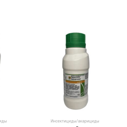
циды
Инсектициды/акарициды