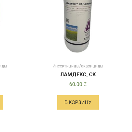
товара
циды
Инсектициды/акарициды
ЛАМДЕКС, СК
60.00
₾
В КОРЗИНУ