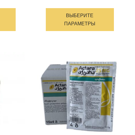
Этот
Этот
товар
товар
ВЫБЕРИТЕ
имеет
имеет
ПАРАМЕТРЫ
несколько
несколь
вариантов.
варианто
Опции
Опции
можно
можно
выбрать
выбрать
на
на
странице
странице
товара
товара