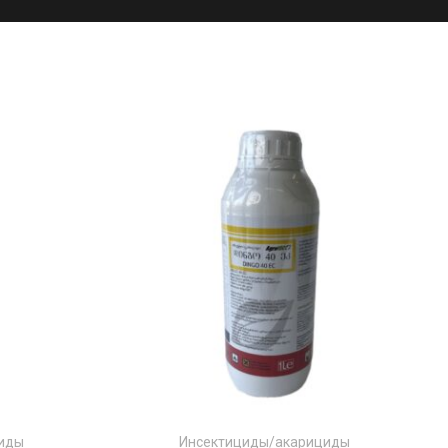
циды
Инсектициды/акарициды