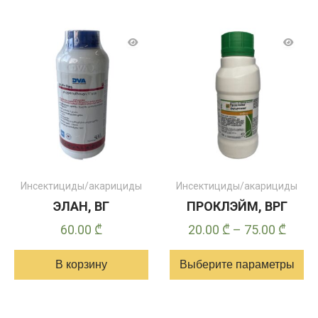
Инсектициды/акарициды
Инсектициды/акарициды
ЭЛАН, ВГ
ПРОКЛЭЙМ, ВРГ
Диап
60.00
₾
20.00
₾
–
75.00
₾
цен:
В корзину
Выберите параметры
20.00
–
Этот
75.00
товар