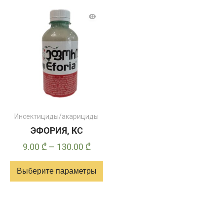
имеет
имеет
несколько
несколько
вариантов.
вариантов.
Опции
Опции
можно
можно
выбрать
выбрать
на
на
странице
странице
товара
товара
Инсектициды/акарициды
ЭФОРИЯ, КС
Диапазон
9.00
₾
–
130.00
₾
цен:
Выберите параметры
9.00 ₾
–
Этот
130.00 ₾
товар
имеет