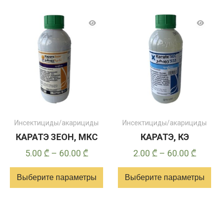
имеет
несколько
вариантов.
Опции
можно
выбрать
на
странице
товара
Инсектициды/акарициды
Инсектициды/акарициды
КАРАТЭ ЗЕОН, МКС
КАРАТЭ, КЭ
Диапазон
Диапа
5.00
₾
–
60.00
₾
2.00
₾
–
60.00
₾
цен:
цен:
Выберите параметры
Выберите параметры
5.00 ₾
2.00 ₾
–
–
Этот
Этот
60.00 ₾
60.00 
товар
товар