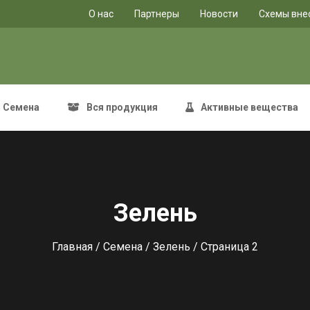
O нас
Партнеры
Новости
Схемы вне
Семена
Вся продукция
Активные вещества
Зелень
Главная
/
Семена
/
Зелень
/ Страница 2