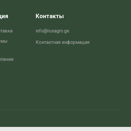
ция
Контакты
ставка
info@rusagro.ge
емы
Контактная информация
мпании