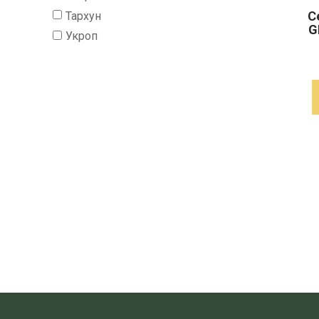
С
Тархун
G
Укроп