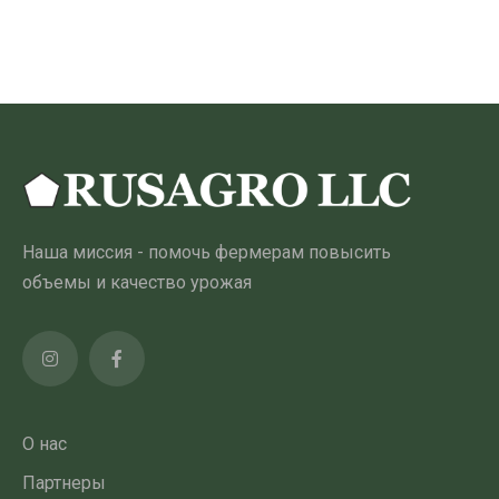
320.00 ₾
товар
имеет
несколько
вариантов.
Опции
можно
выбрать
на
Наша миссия - помочь фермерам повысить
странице
объемы и качество урожая
товара
О нас
Партнеры