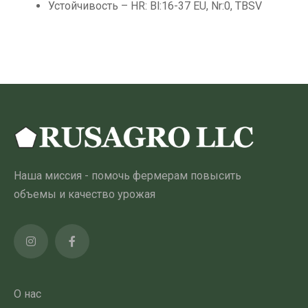
Устойчивость – HR: Bl:16-37 EU, Nr:0, TBSV
Наша миссия - помочь фермерам повысить
объемы и качество урожая
О нас