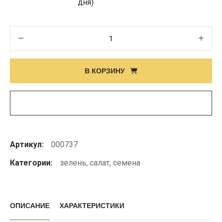
дня)
Количество
товара
Семена
В КОРЗИНУ
зеленого
салата
ICE
POP
ICEBERG
Артикул:
000737
Категории:
зелень
,
салат
,
семена
ОПИСАНИЕ
ХАРАКТЕРИСТИКИ