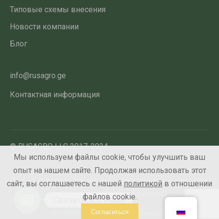
Типовые схемы внесения
Новости компании
Блог
info@rusagro.ge
Контактная информация
© RUSAGRO LLC 2017-2024
Мы используем файлы cookie, чтобы улучшить ваш
опыт на нашем сайте. Продолжая использовать этот
Любая информация, представленная на данном сайте,
сайт, вы соглашаетесь с нашей
политикой
в отношении
не является публичной офертой
файлов cookie.
Связаться с нами
Политика конфиденциальности
Согласиться
Open chaty