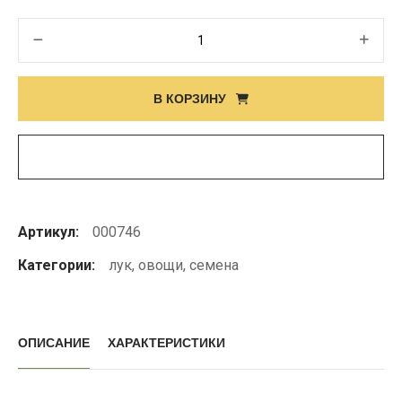
Количество
товара
Семена
В КОРЗИНУ
лука
BURSA
F1
Артикул:
000746
Категории:
лук
,
овощи
,
семена
ОПИСАНИЕ
ХАРАКТЕРИСТИКИ