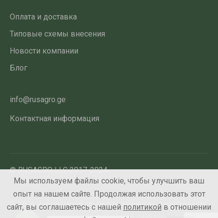
Оплата и доставка
Типовые схемы внесения
Новости компании
Блог
info@rusagro.ge
Контактная информация
© RUSAGRO LLC 2017-2024
Мы используем файлы cookie, чтобы улучшить ваш
опыт на нашем сайте. Продолжая использовать этот
Любая информация, представленная на данном сайте,
сайт, вы соглашаетесь с нашей
политикой
в отношении
не является публичной офертой