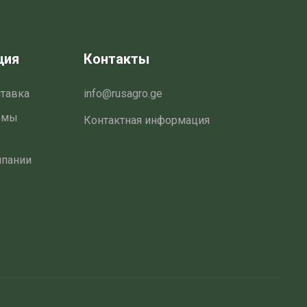
ция
Контакты
ставка
info@rusagro.ge
емы
Контактная информация
мпании