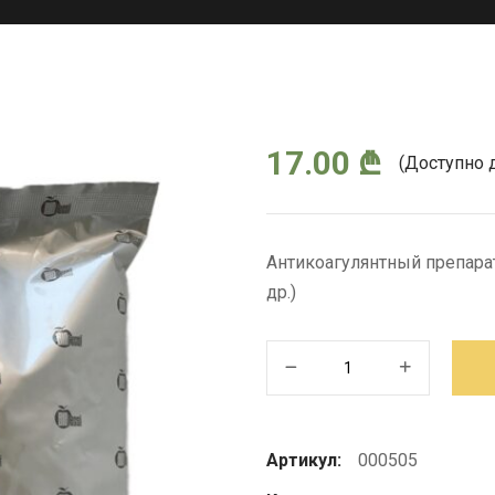
17.00
₾
(Доступно 
Антикоагулянтный препара
др.)
Количество
товара
Kumirat
Артикул:
000505