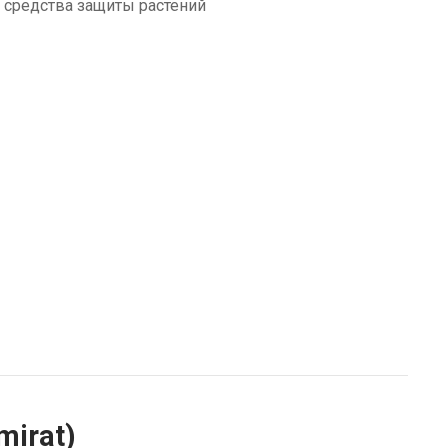
,
средства защиты растений
irat)