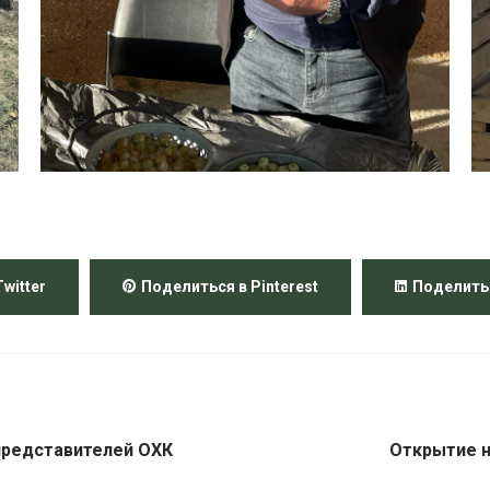
witter
Поделиться в Pinterest
Поделитьс
представителей ОХК
Открытие н