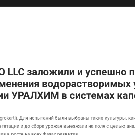
 LLC заложили и успешно п
именения водорастворимых 
ии УРАЛХИМ в системах кап
rokartli. Для испытаний были выбраны такие культуры, ка
етации и до сбора урожая выезжали на поля с целью анал
я в росте на всех фазах развития.