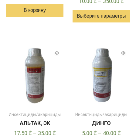
Диап
10.00
₾
–
350.00
₾
цен:
В корзину
Выберите параметры
10.0
–
Этот
350.
товар
имеет
несколько
вариантов.
Опции
можно
выбрать
на
странице
товара
Инсектициды/акарициды
Инсектициды/акарициды
АЛЬТАК, ЭК
ДИНГО
Диапазон
Диапа
17.50
₾
–
35.00
₾
5.00
₾
–
40.00
₾