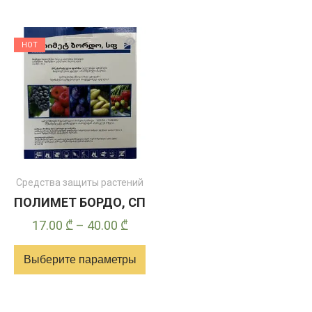
HOT
Средства защиты растений
ПОЛИМЕТ БОРДО, СП
Диапазон
17.00
₾
–
40.00
₾
цен:
Выберите параметры
17.00 ₾
–
Этот
40.00 ₾
товар