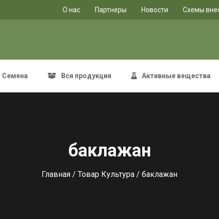
O нас
Партнеры
Новости
Схемы вне
Семена
Вся продукция
Активные вещества
баклажан
Главная
/ Товар Культура / баклажан