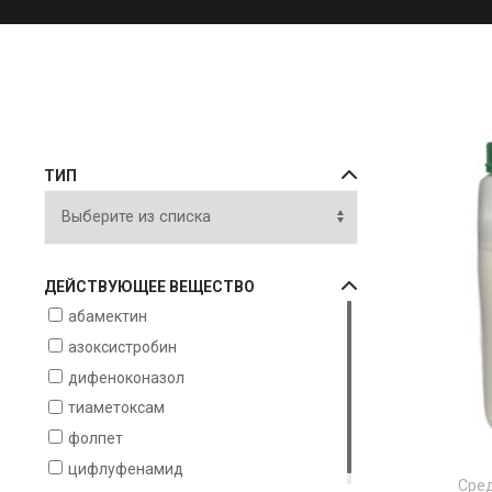
ТИП
ДЕЙСТВУЮЩЕЕ ВЕЩЕСТВО
абамектин
азоксистробин
дифеноконазол
тиаметоксам
фолпет
цифлуфенамид
Сред