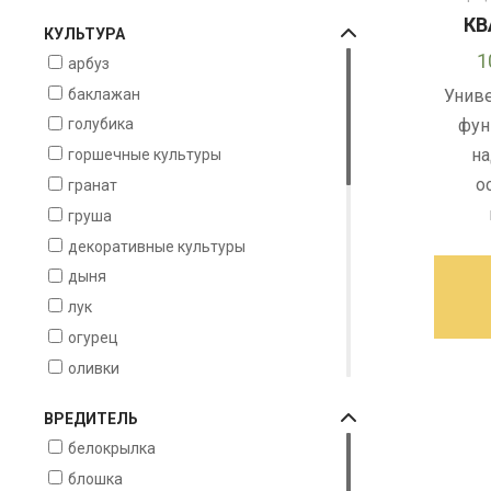
КВ
КУЛЬТУРА
1
арбуз
баклажан
Унив
фун
голубика
на
горшечные культуры
о
гранат
груша
декоративные культуры
дыня
лук
огурец
оливки
перец
ВРЕДИТЕЛЬ
роза
белокрылка
томат
блошка
фисташки