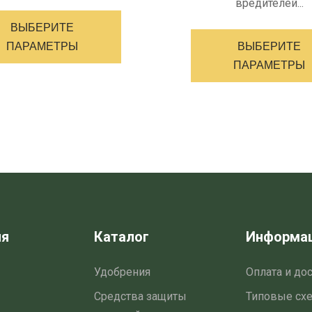
Этот
вредителей...
товар
ВЫБЕРИТЕ
имеет
ПАРАМЕТРЫ
ВЫБЕРИТЕ
несколько
ПАРАМЕТРЫ
вариантов.
Опции
можно
выбрать
на
странице
товара
ия
Каталог
Информа
Удобрения
Оплата и до
Средства защиты
Типовые сх