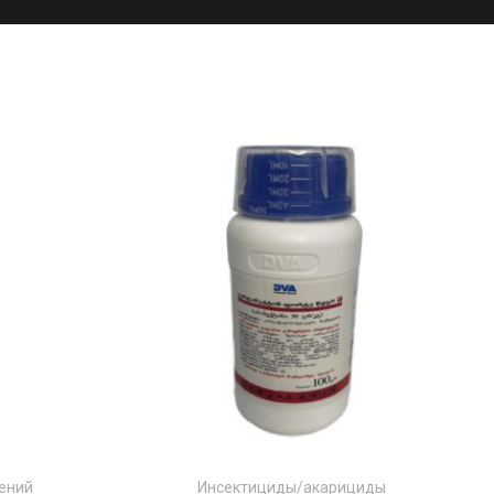
ений
Инсектициды/акарициды