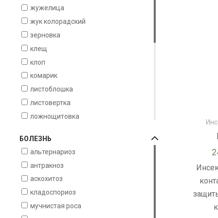
жужелица
цитрусовые
жук колорадский
ежевика
зерновка
виноград
клещ
горох
клоп
капуста
комарик
картофель
листоблошка
малина
листовертка
пшеница
ложнощитовка
смородина
Инс
медяница
яблоня
БОЛЕЗНЬ
моль
ячмень
2
альтернариоз
муха
антракноз
Инсек
плодожорка
аскохитоз
конт
почвенная мушка
кладоспориоз
защит
проволочник
мучнистая роса
к
пьявица