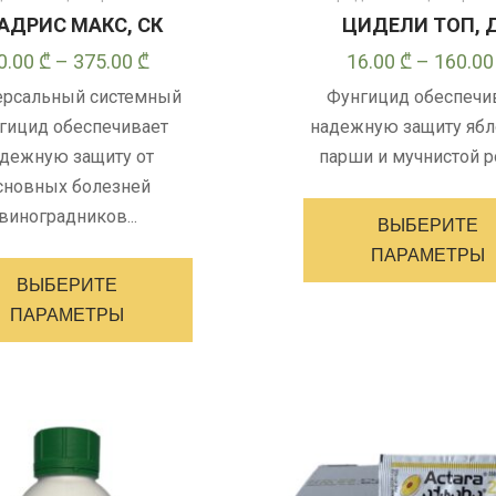
АДРИС МАКС, СК
ЦИДЕЛИ ТОП, 
Диапазон
0.00
₾
–
375.00
₾
16.00
₾
–
160.0
цен:
ерсальный системный
Фунгицид обеспечи
10.00 ₾
гицид обеспечивает
надежную защиту ябл
–
дежную защиту от
парши и мучнистой ро
375.00 ₾
сновных болезней
виноградников...
ВЫБЕРИТЕ
Этот
ПАРАМЕТРЫ
товар
ВЫБЕРИТЕ
имеет
ПАРАМЕТРЫ
несколько
вариантов.
Опции
можно
выбрать
на