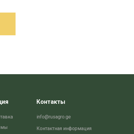
Этот
товар
имеет
несколько
вариантов.
Опции
можно
выбрать
на
странице
товара
ция
Контакты
ставка
info@rusagro.ge
емы
Контактная информация