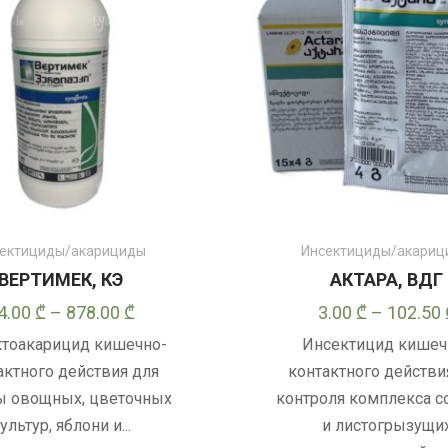
странице
товара
ектициды/акарициды
Инсектициды/акари
ВЕРТИМЕК, КЭ
АКТАРА, ВДГ
Диапазон
4.00
₾
–
878.00
₾
3.00
₾
–
102.50
цен:
тоакарицид кишечно-
Инсектицид кишеч
24.00 ₾
актного действия для
контактного действи
–
ы овощных, цветочных
контроля комплекса с
878.00 ₾
ультур, яблони и...
и листогрызущи