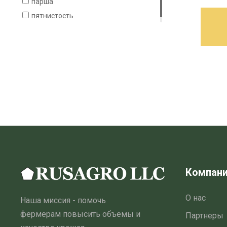
парша
тля
пятнистость
трипс
цветоед
цикадка
щитовка
Компан
О нас
Наша миссия - помочь
фермерам повысить объемы и
Партнеры