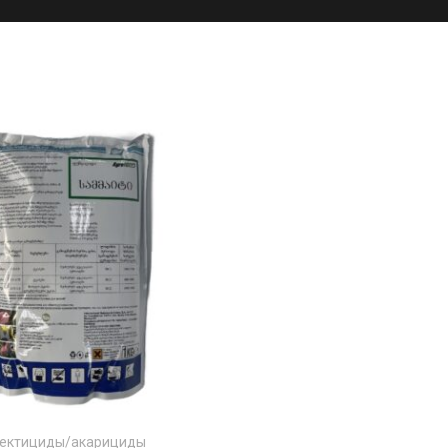
ектициды/акарициды