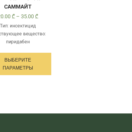
САММАЙТ
Диапазон
20.00
₾
–
35.00
₾
цен:
Тип: инсектицид
20.00 ₾
ствующее вещество:
–
пиридабен
35.00 ₾
Этот
товар
ВЫБЕРИТЕ
имеет
ПАРАМЕТРЫ
несколько
вариантов.
Опции
можно
выбрать
на
странице
товара