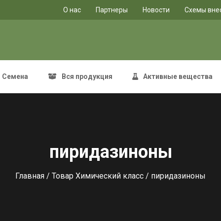
O нас
Партнеры
Новости
Схемы вне
Семена
Вся продукция
Активные вещества
пиридазиноны
Главная
/ Товар Химический класс / пиридазиноны