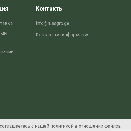
ция
Контакты
ставка
info@rusagro.ge
емы
Контактная информация
мпании
 соглашаетесь с нашей
политикой
в отношении файлов