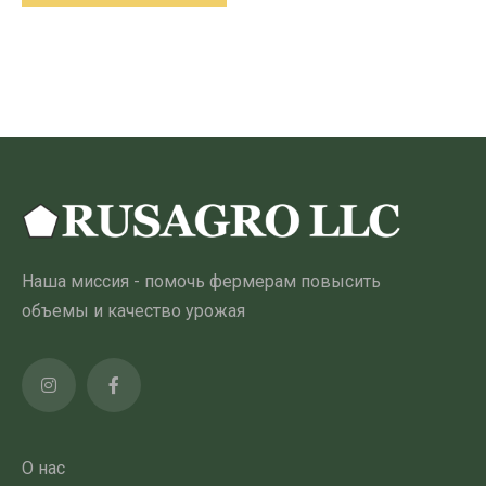
–
Этот
175.00 ₾
товар
имеет
несколько
вариантов.
Опции
можно
выбрать
на
Наша миссия - помочь фермерам повысить
странице
объемы и качество урожая
товара
О нас