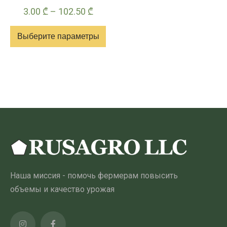
Диапазон
3.00
₾
–
102.50
₾
цен:
Выберите параметры
3.00 ₾
–
Этот
102.50 ₾
товар
имеет
несколько
вариантов.
Опции
можно
выбрать
на
Наша миссия - помочь фермерам повысить
странице
объемы и качество урожая
товара