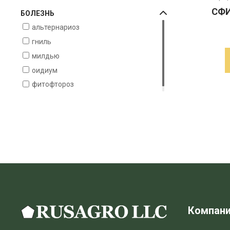
СФИ
БОЛЕЗНЬ
альтернариоз
гниль
милдью
оидиум
фитофтороз
Компан