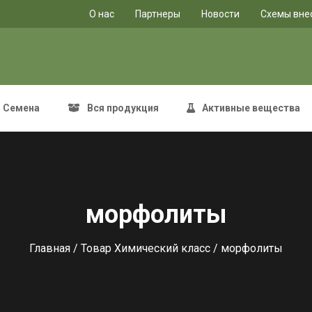
O нас
Партнеры
Новости
Схемы вне
Семена
Вся продукция
Активные вещества
морфолиты
Главная
/ Товар Химический класс / морфолиты