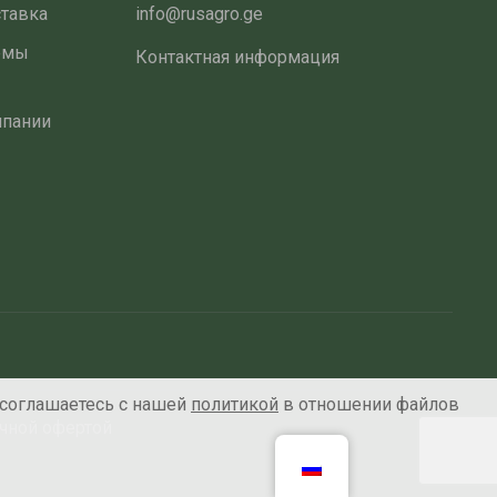
ставка
info@rusagro.ge
емы
Контактная информация
мпании
 соглашаетесь с нашей
политикой
в отношении файлов
ичной офертой