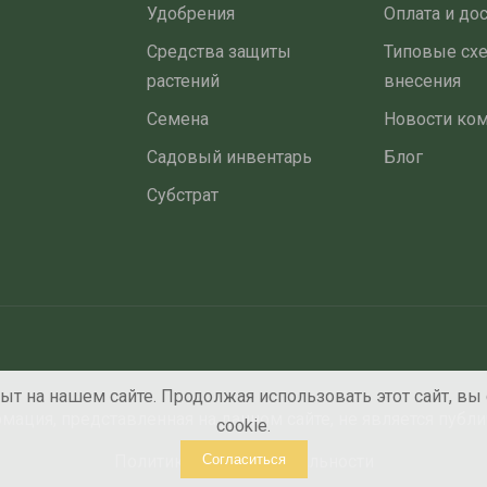
Удобрения
Оплата и до
Средства защиты
Типовые сх
растений
внесения
Семена
Новости ко
Садовый инвентарь
Блог
Субстрат
т на нашем сайте. Продолжая использовать этот сайт, вы
ация, представленная на данном сайте, не является публ
cookie.
Согласиться
Политика конфиденциальности