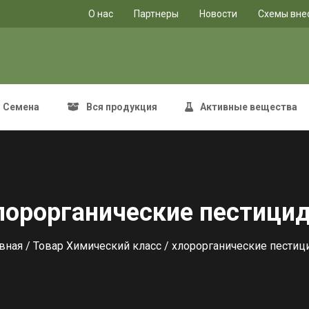
O нас
Партнеры
Новости
Схемы вне
Семена
Вся продукция
Активные вещества
лорорганические пестици
вная
/ Товар Химический класс / хлорорганические пести