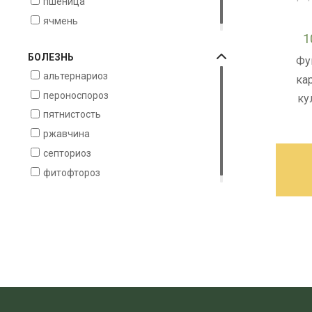
пшеница
ячмень
1
БОЛЕЗНЬ
Фу
альтернариоз
ка
пероноспороз
ку
пятнистость
ржавчина
септориоз
фитофтороз