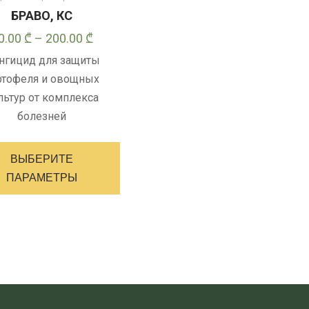
БРАВО, КС
Диапазон
0.00
₾
–
200.00
₾
цен:
нгицид для защиты
10.00 ₾
ртофеля и овощных
–
льтур от комплекса
200.00 ₾
болезней
Этот
товар
ВЫБЕРИТЕ
имеет
ПАРАМЕТРЫ
несколько
вариантов.
Опции
можно
выбрать
на
странице