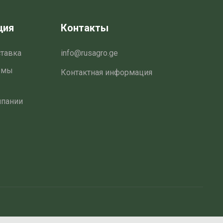
ция
Контакты
ставка
info@rusagro.ge
емы
Контактная информация
мпании