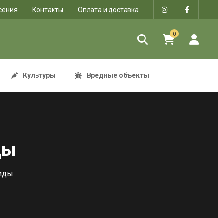
сения
Контакты
Оплата и доставка
0
Культуры
Вредные объекты
ды
циды