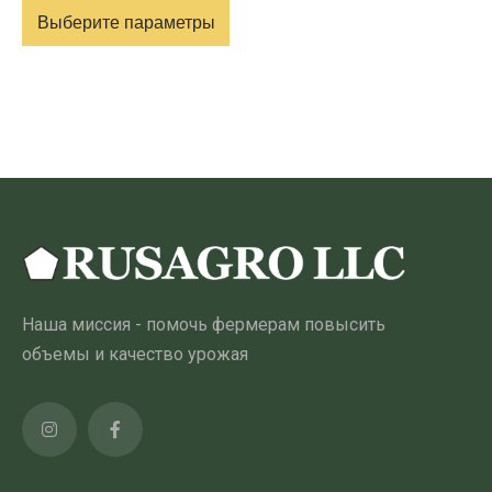
Выберите параметры
20.00 ₾
–
Этот
320.00 ₾
товар
имеет
несколько
вариантов.
Опции
можно
выбрать
на
Наша миссия - помочь фермерам повысить
странице
объемы и качество урожая
товара