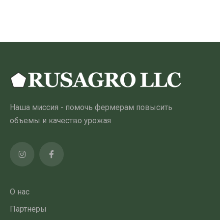
255.00 ₾
товар
имеет
несколько
вариантов.
Опции
можно
выбрать
на
Наша миссия - помочь фермерам повысить
странице
объемы и качество урожая
товара
О нас
Партнеры