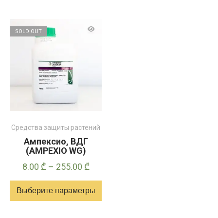
SOLD OUT
Средства защиты растений
Ампексио, ВДГ
(AMPEXIO WG)
Диапазон
8.00
₾
–
255.00
₾
цен:
Выберите параметры
8.00 ₾
–
Этот