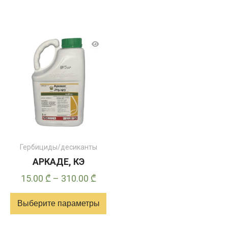
Гербициды/десиканты
АРКАДЕ, КЭ
Диапазон
15.00
₾
–
310.00
₾
цен:
Выберите параметры
15.00 ₾
–
Этот