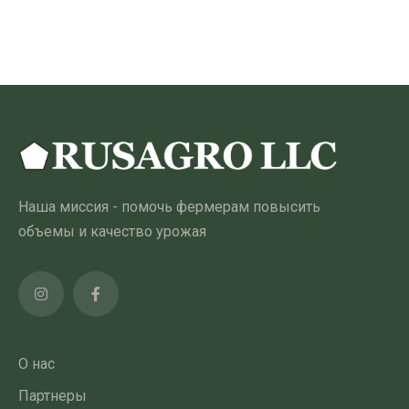
310.00 ₾
товар
имеет
несколько
вариантов.
Опции
можно
выбрать
на
Наша миссия - помочь фермерам повысить
странице
объемы и качество урожая
товара
О нас
Партнеры