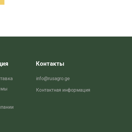
ция
Контакты
ставка
info@rusagro.ge
емы
Контактная информация
мпании