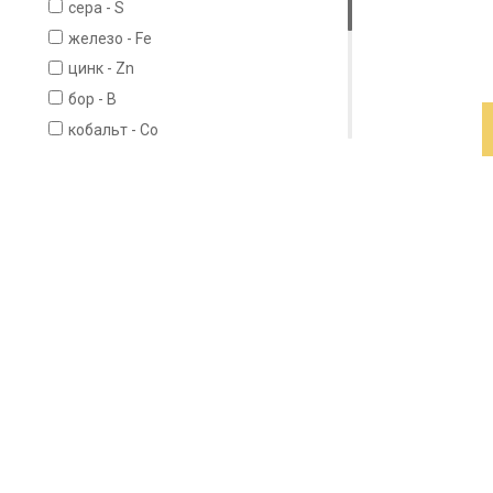
сера - S
железо - Fe
цинк - Zn
бор - B
кобальт - Co
медь - Cu
марганец - Mn
молибден - Mo
органические вещества
бактерии Bacillus subtilis