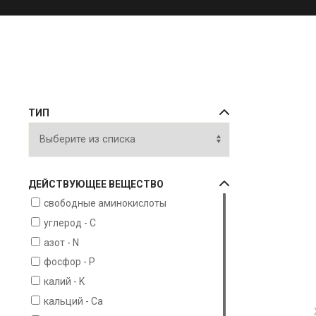
ТИП
ДЕЙСТВУЮЩЕЕ ВЕЩЕСТВО
свободные аминокислоты
углерод - С
азот - N
фосфор - P
калий - K
кальций - Ca