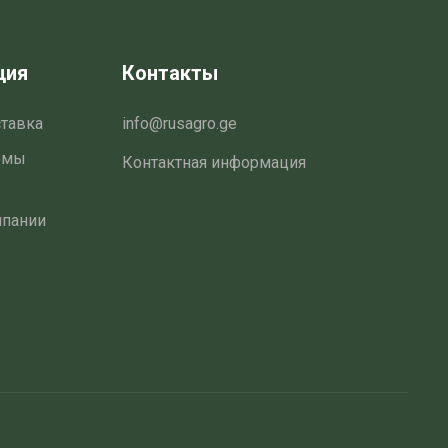
ция
Контакты
ставка
info@rusagro.ge
емы
Контактная информация
мпании