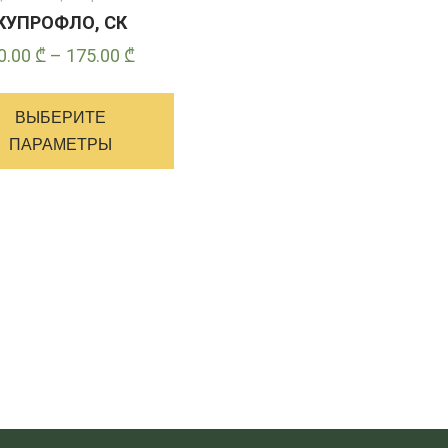
КУПРОФЛО, СК
Диапазон
0.00
₾
–
175.00
₾
цен:
Этот
40.00 ₾
товар
ВЫБЕРИТЕ
–
имеет
ПАРАМЕТРЫ
175.00 ₾
несколько
вариантов.
Опции
можно
выбрать
на
странице
товара