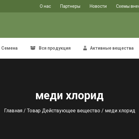
O нас
Партнеры
Новости
Схемы вне
Семена
Вся продукция
Активные вещества
меди хлорид
Главная
/ Товар Действующее вещество / меди хлорид