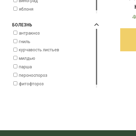
виноград
яблоня
4
БОЛЕЗНЬ
антракноз
гниль
курчавость листьев
милдью
парша
пероноспороз
фитофтороз