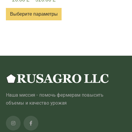
цен:
Выберите параметры
20.00 ₾
–
Этот
320.00 ₾
товар
имеет
несколько
вариантов.
Опции
можно
выбрать
на
Наша миссия - помочь фермерам повысить
странице
объемы и качество урожая
товара