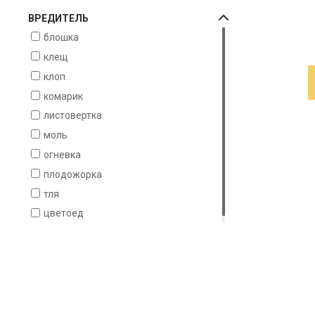
ВРЕДИТЕЛЬ
блошка
клещ
клоп
комарик
листовертка
моль
огневка
плодожорка
тля
цветоед