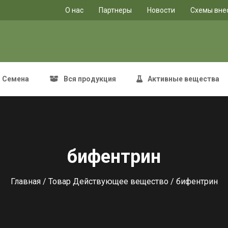
O нас
Партнеры
Новости
Схемы вне
Семена
Вся продукция
Активные вещества
бифентрин
Главная
/ Товар Действующее вещество / бифентрин