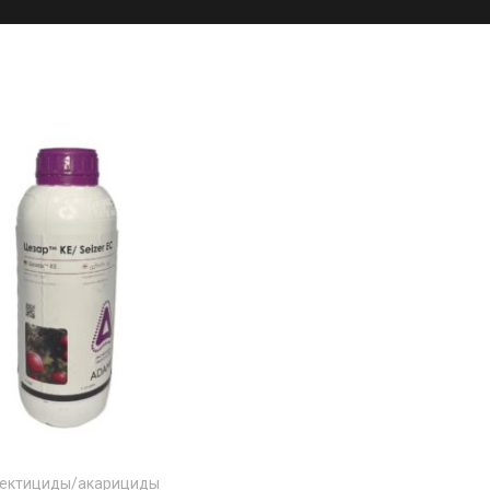
ектициды/акарициды