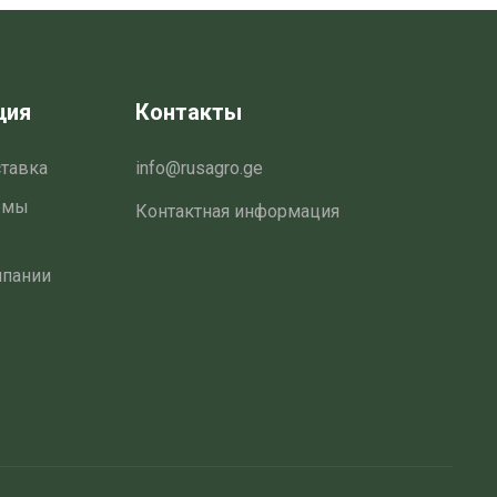
ция
Контакты
ставка
info@rusagro.ge
емы
Контактная информация
мпании