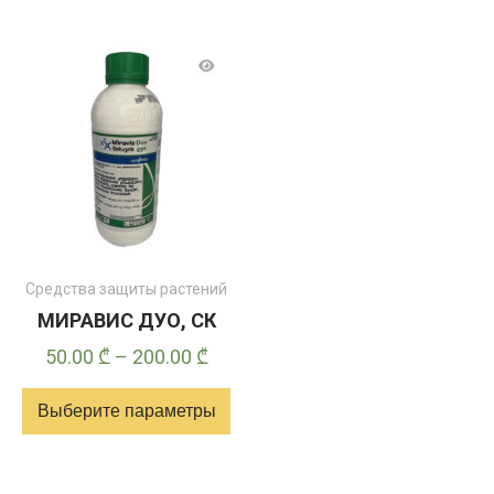
Средства защиты растений
МИРАВИС ДУО, СК
Диапазон
50.00
₾
–
200.00
₾
цен:
Выберите параметры
50.00 ₾
–
Этот
200.00 ₾
товар