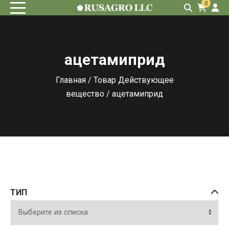
0
ацетамиприд
Главная
/ Товар Действующее
вещество / ацетамиприд
ТИП