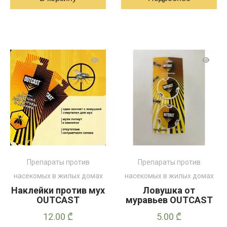
Препараты против
Препараты против
насекомых в жилых домах
насекомых в жилых домах
Наклейки против мух
Ловушка от
OUTCAST
муравьев OUTCAST
12.00
₾
5.00
₾