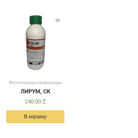
50.00 ₾
товар
имеет
имеет
несколько
несколько
вариантов.
вариантов.
Опции
Опции
можно
можно
выбрать
выбрать
на
на
странице
странице
товара
товара
Инсектициды/акарициды
ЛИРУМ, СК
240.00
₾
В корзину