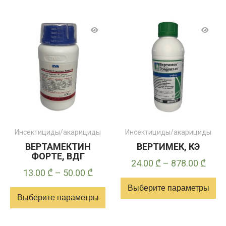
Инсектициды/акарициды
Инсектициды/акарициды
ВЕРТАМЕКТИН
ВЕРТИМЕК, КЭ
ФОРТЕ, ВДГ
Диап
24.00
₾
–
878.00
₾
Диапазон
13.00
₾
–
50.00
₾
цен:
цен:
Выберите параметры
24.0
Выберите параметры
13.00 ₾
–
Этот
–
878.
Этот
товар