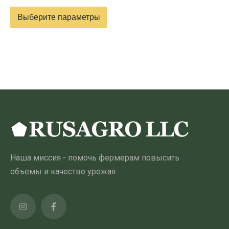
цен:
Выберите параметры
23.00 ₾
–
Этот
200.00 ₾
товар
имеет
несколько
вариантов.
Опции
можно
выбрать
на
Наша миссия - помочь фермерам повысить
странице
объемы и качество урожая
товара