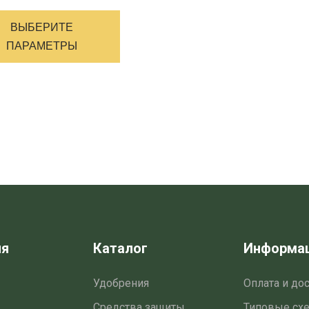
Этот
товар
ВЫБЕРИТЕ
имеет
ПАРАМЕТРЫ
несколько
вариантов.
Опции
можно
выбрать
на
странице
товара
ия
Каталог
Информа
Удобрения
Оплата и до
Средства защиты
Типовые сх