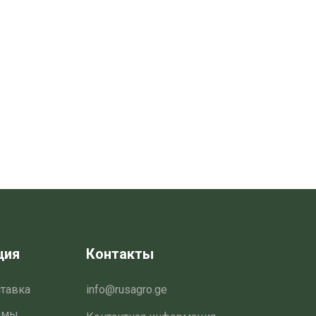
ция
Контакты
ставка
info@rusagro.ge
емы