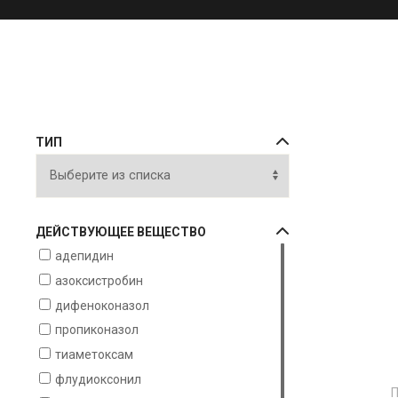
ТИП
ДЕЙСТВУЮЩЕЕ ВЕЩЕСТВО
адепидин
азоксистробин
дифеноконазол
пропиконазол
тиаметоксам
флудиоксонил
П