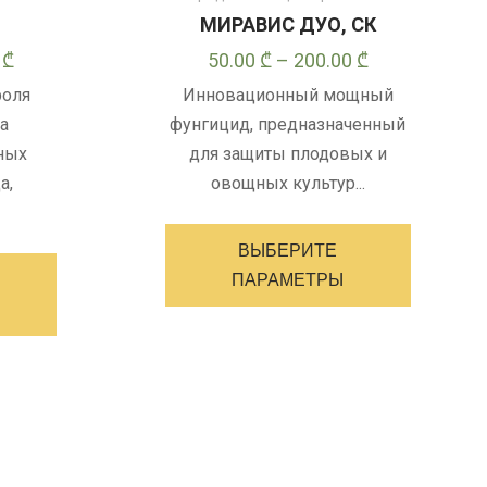
МИРАВИС ДУО, СК
Диапазон
Диапазон
0
₾
50.00
₾
–
200.00
₾
цен:
цен:
роля
Инновационный мощный
19.00 ₾
50.00 ₾
а
фунгицид, предназначенный
–
–
ных
для защиты плодовых и
160.00 ₾
200.00 ₾
а,
овощных культур...
Этот
Этот
товар
ВЫБЕРИТЕ
товар
имеет
ПАРАМЕТРЫ
имеет
несколь
несколько
варианто
вариантов.
Опции
Опции
можно
можно
выбрать
выбрать
на
на
странице