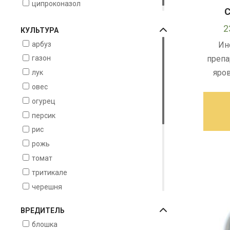
ципроконазол
С
2
КУЛЬТУРА
арбуз
Ин
препа
газон
яров
лук
овес
огурец
персик
рис
рожь
томат
тритикале
черешня
виноград
ВРЕДИТЕЛЬ
вишня
блошка
картофель