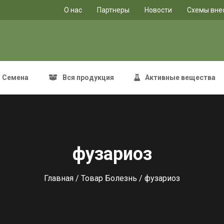
O нас
Партнеры
Новости
Схемы вне
Семена
Вся продукция
Активные вещества
фузариоз
Главная
/ Товар Болезнь / фузариоз