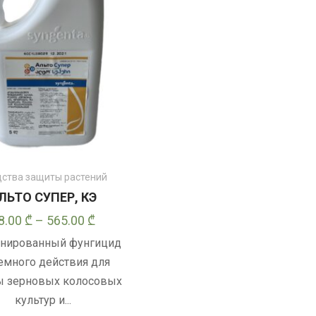
ства защиты растений
ЛЬТО СУПЕР, КЭ
Диапазон
8.00
₾
–
565.00
₾
цен:
нированный фунгицид
28.00 ₾
емного действия для
–
ы зерновых колосовых
565.00 ₾
культур и...