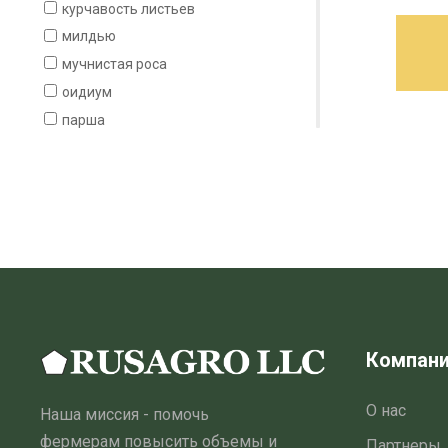
курчавость листьев
милдью
мучнистая роса
оидиум
парша
пероноспороз
пирикуляриоз
плесень
пятнистость
ржавчина
ризоктониоз
ринхоспориоз
септориоз
Компан
фитофтороз
фомоз
О нас
Наша миссия - помочь
фузариоз
фермерам повысить объемы и
Партнеры