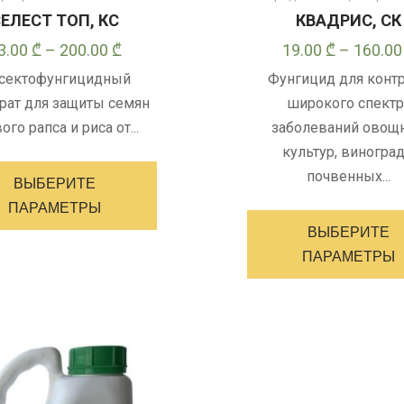
ЕЛЕСТ ТОП, КС
КВАДРИС, СК
Диапазон
3.00
₾
–
200.00
₾
19.00
₾
–
160.0
цен:
сектофунгицидный
Фунгицид для конт
23.00 ₾
рат для защиты семян
широкого спектр
–
ого рапса и риса от...
заболеваний овощ
200.00 ₾
Этот
культур, виноград
товар
почвенных...
ВЫБЕРИТЕ
имеет
ПАРАМЕТРЫ
несколько
ВЫБЕРИТЕ
вариантов.
ПАРАМЕТРЫ
Опции
можно
выбрать
на
странице
товара