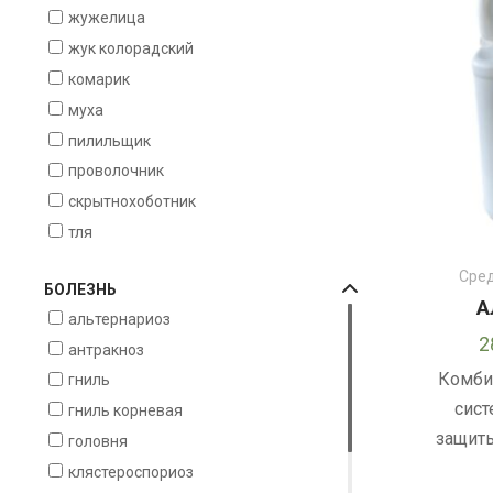
жужелица
пшеница
жук колорадский
рапс
комарик
свекла
муха
яблоня
пилильщик
ячмень
проволочник
скрытнохоботник
тля
Сред
БОЛЕЗНЬ
А
альтернариоз
2
антракноз
Комби
гниль
сист
гниль корневая
защит
головня
клястероспориоз