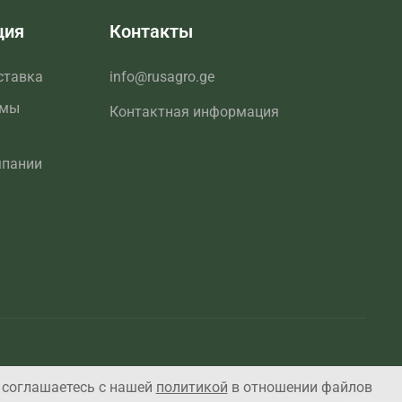
ция
Контакты
ставка
info@rusagro.ge
емы
Контактная информация
мпании
 соглашаетесь с нашей
политикой
в отношении файлов